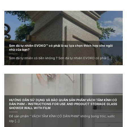
Sơn đá tự nhiên EVOKO™ có phải là sự lựa chọn thích hợp cho ngôi
nhà của bạn?
Sơn đá tự nhiên có bền không ? Sơn đá tự nhiên EVOKO có phải [...]
HƯỚNG DẪN SỬ DỤNG VÀ BẢO QUẢN SẢN PHẨM VÁCH TẮM KÍNH CÓ
DÁN PHIM – INSTRUCTIONS FOR USE AND PRODUCT STORAGE GLASS
SHOWER WALL WITH FILM
Để sản phẩm “ VÁCH TẮM KÍNH CÓ DÁN PHIM” không bong tróc, xước
lớp [...]