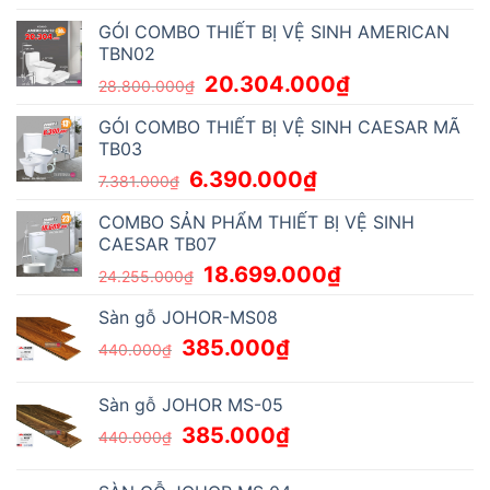
GLASS
CÓ
SHOWER
TẢI
GÓI COMBO THIẾT BỊ VỆ SINH AMERICAN
WALL
TRỌNG
WITH
NÂNG
TBN02
FILM
TRÊN
1000KG
20.304.000
₫
28.800.000
₫
GÓI COMBO THIẾT BỊ VỆ SINH CAESAR MÃ
TB03
6.390.000
₫
7.381.000
₫
COMBO SẢN PHẨM THIẾT BỊ VỆ SINH
CAESAR TB07
18.699.000
₫
24.255.000
₫
Sàn gỗ JOHOR-MS08
385.000
₫
440.000
₫
Sàn gỗ JOHOR MS-05
385.000
₫
440.000
₫