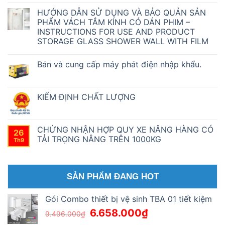
Không
có
HƯỚNG DẪN SỬ DỤNG VÀ BẢO QUẢN SẢN
bình
luận
PHẨM VÁCH TẮM KÍNH CÓ DÁN PHIM –
ở
INSTRUCTIONS FOR USE AND PRODUCT
Sơn
đá
STORAGE GLASS SHOWER WALL WITH FILM
tự
nhiên
Không
EVOKO™
có
Bán và cung cấp máy phát điện nhập khẩu.
có
bình
phải
luận
Không
ở
là
có
HƯỚNG
sự
bình
DẪN
lựa
luận
KIỂM ĐỊNH CHẤT LƯỢNG
SỬ
chọn
ở
DỤNG
thích
Bán
Không
VÀ
hợp
và
có
BẢO
cho
cung
bình
QUẢN
ngôi
cấp
luận
CHỨNG NHẬN HỢP QUY XE NÂNG HÀNG CÓ
SẢN
nhà
26
máy
ở
PHẨM
của
TẢI TRỌNG NÂNG TRÊN 1000KG
phát
KIỂM
Th9
VÁCH
bạn?
điện
ĐỊNH
TẮM
Không
nhập
CHẤT
KÍNH
có
khẩu.
LƯỢNG
CÓ
bình
DÁN
luận
PHIM
ở
SẢN PHẨM ĐANG HOT
–
CHỨNG
INSTRUCTIONS
NHẬN
FOR
HỢP
Gói Combo thiết bị vệ sinh TBA 01 tiết kiệm
USE
QUY
AND
XE
6.658.000
₫
9.496.000
₫
PRODUCT
NÂNG
STORAGE
HÀNG