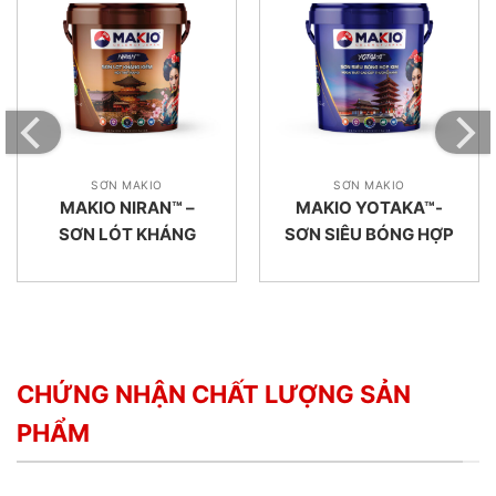
SƠN MAKIO
SƠN MAKIO
MAKIO NIRAN™ –
MAKIO YOTAKA™-
SƠN LÓT KHÁNG
SƠN SIÊU BÓNG HỢP
KIỀM NANO NỘI
KIM NGOẠI THẤT
THẤT
CHỨNG NHẬN CHẤT LƯỢNG SẢN
PHẨM