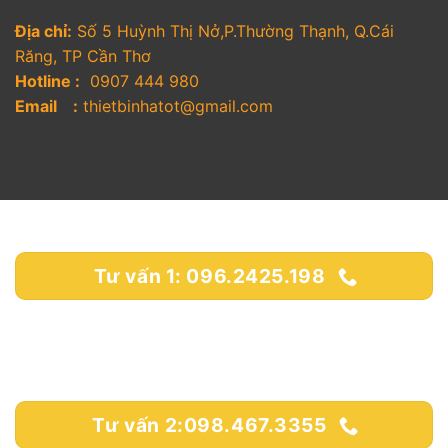
Địa chỉ:
Số 5 Huỳnh Thị Nở,P.Thường Thạnh, Q.Cái
Răng, TP Cần Thơ
Hotline :
0907 444 980
Email :
thietbinhatot@gmail.com
Tư vấn 1: 096.2425.198
Tư vấn 2:098.467.3355