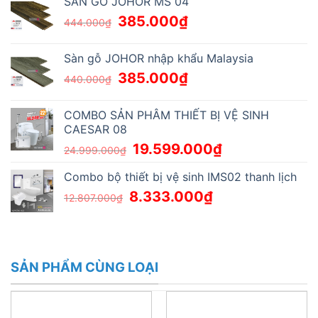
SÀN GỖ JOHOR MS 04
385.000
₫
444.000
₫
Sàn gỗ JOHOR nhập khẩu Malaysia
385.000
₫
440.000
₫
COMBO SẢN PHÂM THIẾT BỊ VỆ SINH
CAESAR 08
19.599.000
₫
24.999.000
₫
Combo bộ thiết bị vệ sinh IMS02 thanh lịch
8.333.000
₫
12.807.000
₫
SẢN PHẨM CÙNG LOẠI