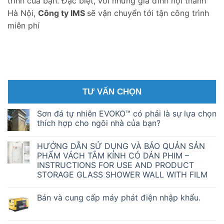
trình của bạn. Đặc biệt, với những gia đình nội thành
Hà Nội,
Công ty IMS
sẽ vận chuyển tới tận công trình
miễn phí
TƯ VẤN CHỌN
Sơn đá tự nhiên EVOKO™ có phải là sự lựa chọn
thích hợp cho ngôi nhà của bạn?
Không
có
HƯỚNG DẪN SỬ DỤNG VÀ BẢO QUẢN SẢN
bình
luận
PHẨM VÁCH TẮM KÍNH CÓ DÁN PHIM –
ở
INSTRUCTIONS FOR USE AND PRODUCT
Sơn
đá
STORAGE GLASS SHOWER WALL WITH FILM
tự
nhiên
Không
EVOKO™
có
Bán và cung cấp máy phát điện nhập khẩu.
có
bình
phải
luận
Không
ở
là
có
HƯỚNG
sự
bình
DẪN