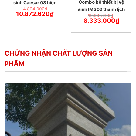
Combo bộ thiết bị vệ
sinh Caesar 03 hiện
14.894.000
₫
sinh IMS02 thanh lịch
đại
10.872.620
₫
12.807.000
₫
8.333.000
₫
CHỨNG NHẬN CHẤT LƯỢNG SẢN
PHẨM