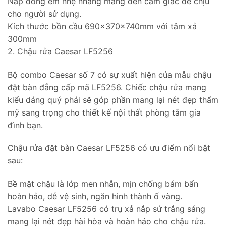
Nắp đóng êm nhẹ nhàng mang đến cảm giác dễ chịu
cho người sử dụng.
Kích thước bồn cầu 690x370x740mm với tâm xả
300mm
2. Chậu rửa Caesar LF5256
Bộ combo Caesar số 7 có sự xuất hiện của mẫu chậu
đặt bàn đẳng cấp mã LF5256. Chiếc chậu rửa mang
kiểu dáng quý phái sẽ góp phần mang lại nét đẹp thẩm
mỹ sang trọng cho thiết kế nội thất phòng tắm gia
đình bạn.
Chậu rửa đặt bàn Caesar LF5256 có ưu điểm nổi bật
sau:
Bề mặt chậu là lớp men nhẵn, mịn chống bám bẩn
hoàn hảo, dễ vệ sinh, ngăn hình thành ố vàng.
Lavabo Caesar LF5256 có trụ xả nắp sứ trắng sáng
mang lại nét đẹp hài hòa và hoàn hảo cho chậu rửa.