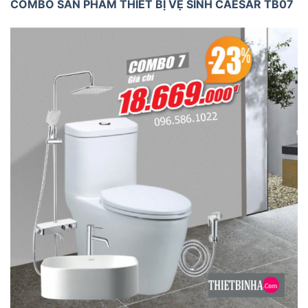
COMBO SẢN PHẨM THIẾT BỊ VỆ SINH CAESAR TB07