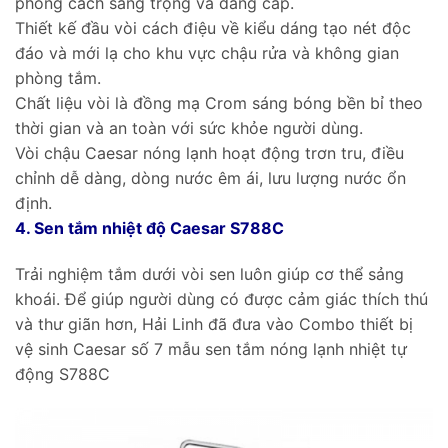
phong cách sang trọng và đẳng cấp.
Thiết kế đầu vòi cách điệu về kiểu dáng tạo nét độc
đáo và mới lạ cho khu vực chậu rửa và không gian
phòng tắm.
Chất liệu vòi là đồng mạ Crom sáng bóng bền bỉ theo
thời gian và an toàn với sức khỏe người dùng.
Vòi chậu Caesar nóng lạnh hoạt động trơn tru, điều
chỉnh dễ dàng, dòng nước êm ái, lưu lượng nước ổn
định.
4. Sen tắm nhiệt độ Caesar S788C
Trải nghiệm tắm dưới vòi sen luôn giúp cơ thể sảng
khoái. Để giúp người dùng có được cảm giác thích thú
và thư giãn hơn, Hải Linh đã đưa vào Combo thiết bị
vệ sinh Caesar số 7 mẫu sen tắm nóng lạnh nhiệt tự
động S788C