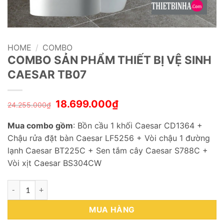
HOME
/
COMBO
COMBO SẢN PHẨM THIẾT BỊ VỆ SINH
CAESAR TB07
18.699.000
₫
24.255.000
₫
Mua combo gồm
: Bồn cầu 1 khối Caesar CD1364 +
Chậu rửa đặt bàn Caesar LF5256 + Vòi chậu 1 đường
lạnh Caesar BT225C + Sen tắm cây Caesar S788C +
Vòi xịt Caesar BS304CW
COMBO SẢN PHẨM THIẾT BỊ VỆ SINH CAESAR TB07 quantity
MUA HÀNG