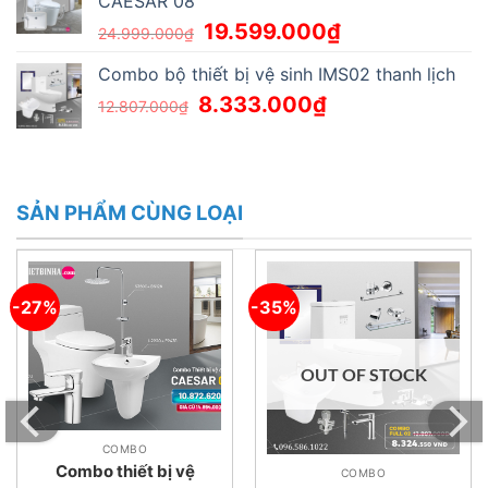
CAESAR 08
19.599.000
₫
24.999.000
₫
Combo bộ thiết bị vệ sinh IMS02 thanh lịch
8.333.000
₫
12.807.000
₫
SẢN PHẨM CÙNG LOẠI
-27%
-35%
OUT OF STOCK
COMBO
Combo thiết bị vệ
COMBO