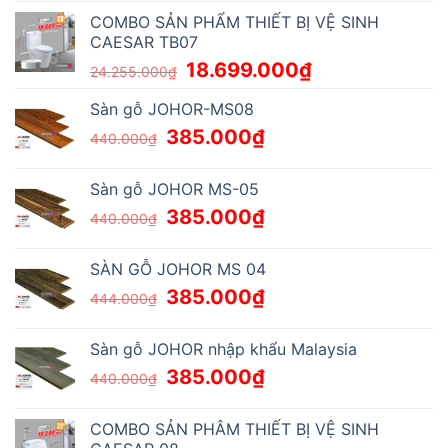
COMBO SẢN PHẨM THIẾT BỊ VỆ SINH
CAESAR TB07
18.699.000
₫
24.255.000
₫
Sàn gỗ JOHOR-MS08
385.000
₫
440.000
₫
Sàn gỗ JOHOR MS-05
385.000
₫
440.000
₫
SÀN GỖ JOHOR MS 04
385.000
₫
444.000
₫
Sàn gỗ JOHOR nhập khẩu Malaysia
385.000
₫
440.000
₫
COMBO SẢN PHÂM THIẾT BỊ VỆ SINH