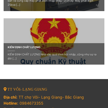
Bán và cung cấp máy phát điện nhập khẩu- Dịch vụ Máy phát điện
25kva [...]
KIỂM ĐỊNH CHẤT LƯỢNG
KIỂM ĐỊNH CHẤT LƯỢNG Nhờ vào quá trình hội nhập, cũng như sự ra
đời [...]
TT VÔI- LẠNG GIANG
Địa chỉ:
TT chợ Vôi- Lạng Giang- Bắc Giang
Hotline:
0984673355