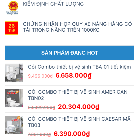
lựa
luận
KIỂM ĐỊNH CHẤT LƯỢNG
SỬ
chọn
ở
DỤNG
thích
Bán
Không
VÀ
hợp
và
có
BẢO
cho
cung
bình
QUẢN
ngôi
cấp
luận
CHỨNG NHẬN HỢP QUY XE NÂNG HÀNG CÓ
SẢN
nhà
26
máy
ở
PHẨM
của
TẢI TRỌNG NÂNG TRÊN 1000KG
phát
KIỂM
Th9
VÁCH
bạn?
điện
ĐỊNH
TẮM
Không
nhập
CHẤT
KÍNH
có
khẩu.
LƯỢNG
CÓ
bình
DÁN
luận
PHIM
ở
SẢN PHẨM ĐANG HOT
–
CHỨNG
INSTRUCTIONS
NHẬN
FOR
HỢP
Gói Combo thiết bị vệ sinh TBA 01 tiết kiệm
USE
QUY
AND
XE
6.658.000
₫
9.496.000
₫
PRODUCT
NÂNG
STORAGE
HÀNG
GLASS
CÓ
SHOWER
TẢI
GÓI COMBO THIẾT BỊ VỆ SINH AMERICAN
WALL
TRỌNG
WITH
NÂNG
TBN02
FILM
TRÊN
1000KG
20.304.000
₫
28.800.000
₫
GÓI COMBO THIẾT BỊ VỆ SINH CAESAR MÃ
TB03
6.390.000
₫
7.381.000
₫