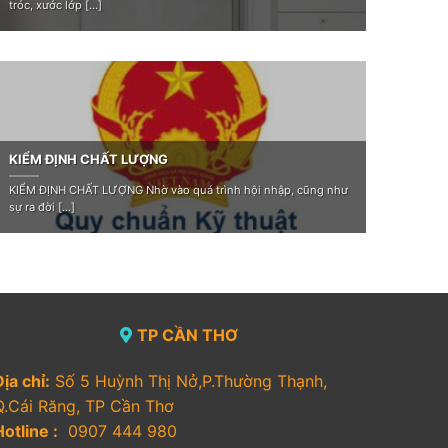
tróc, xước lớp [...]
KIỂM ĐỊNH CHẤT LƯỢNG
KIỂM ĐỊNH CHẤT LƯỢNG Nhờ vào quá trình hội nhập, cũng như
sự ra đời [...]
TP CẦN THƠ
ịa chỉ:
Số 5 Huỳnh Thị Nở,P.Thường Thạnh,
Q.Cái Răng, TP Cần Thơ
otline :
0907 444 980