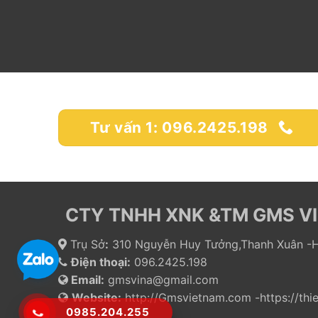
Tư vấn 1: 096.2425.198
CTY TNHH XNK &TM GMS V
Trụ Sở
:
310 Nguyễn Huy Tưởng,Thanh Xuân -H
Điện thoại:
096.2425.198
Email:
gmsvina@gmail.com
Website:
http://Gmsvietnam.com -https://th
0985.204.255