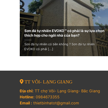
Sơn đá tự nhiên EVOKO™ có phải là sự lựa chọn
thích hợp cho ngôi nhà của bạn?
Sơn đá tự nhiên có bền không ? Sơn đá tự nhiên
EVOKO có phải [...]
TT VÔI- LẠNG GIANG
Địa chỉ:
TT chợ Vôi- Lạng Giang- Bắc Giang
Hotline:
0984673355
Email :
thietbinhatot@gmail.com