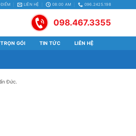
 ĐIỂM
LIÊN HỆ
08:00 AM
096.2425.198
098.467.3355
 TRỌN GÓI
TIN TỨC
LIÊN HỆ
ẩn Đức.