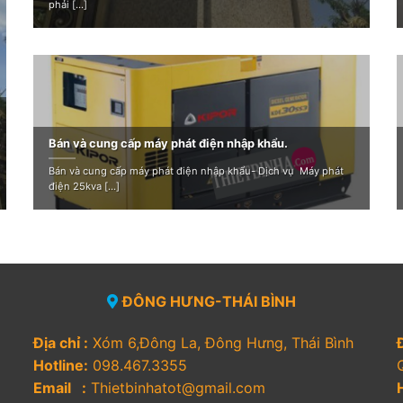
phải [...]
Bán và cung cấp máy phát điện nhập khẩu.
Bán và cung cấp máy phát điện nhập khẩu- Dịch vụ Máy phát
điện 25kva [...]
ĐÔNG HƯNG-THÁI BÌNH
Địa chỉ :
Xóm 6,Đông La, Đông Hưng, Thái Bình
Đ
Hotline:
098.467.3355
Email :
Thietbinhatot@gmail.com
H