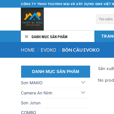
Bỏ
CÔNG TY TNHH THƯƠNG MẠI VÀ XÂY DỰNG GMS VIỆT 
qua
nội
Search
dung
for:
TRAN
DANH MỤC SẢN PHẨM
HOME
/
EVOKO
/
BỒN CẦU EVOKO
Sản xuấ
DANH MỤC SẢN PHẨM
No prod
Sơn MAKIO
Camera An Ninh
Sơn Jotun
COMBO